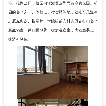
等。
报到当日，校园内洋溢着热烈而有序的氛围。
校
园的
各
个
入口、
体检点
、宿舍楼等地，随处可见
迎新
志愿服务点、指示牌
。
学院提前安排志愿者打扫各个
新生寝室，并购置绿萝，摆放在寝室，为寝室装点一
抹清新绿色。